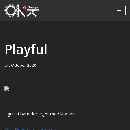
Skip
to
content
Playful
24. October 2020
Figur af barn der leger med klodser.
Obs! Denne figur er solgt.